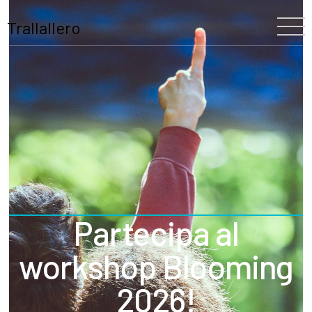
Trallallero
Home
Chi siamo
La nostra storia
Il Festival
Il Team
Partecipa al
Trallallero
Progetti
workshop Blooming
Partners
Programma
2026!
Blooming
Scuole