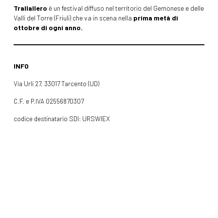
Trallallero
è un festival diffuso nel territorio del Gemonese e delle
Valli del Torre (Friuli) che va in scena nella
prima metà di
ottobre di ogni anno.
INFO
Via Urli 27, 33017 Tarcento (UD)
C.F. e P.IVA 02556870307
codice destinatario SDI: URSWIEX
Email: info@trallallerofestival.com
Cell: +39 378 0865319
INFO