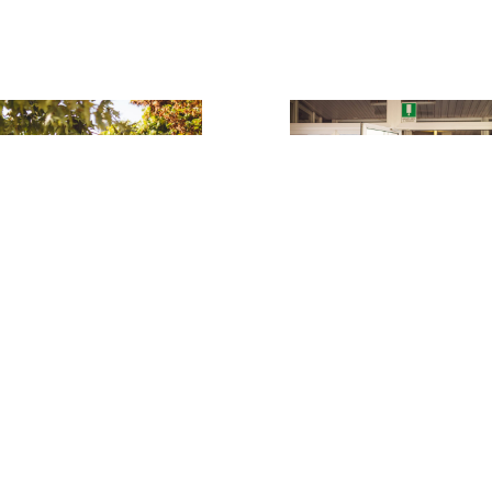
Visibilità
internazional
Consolidare a livello
internazionale il ruolo di