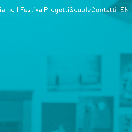
siamo
Il Festival
Progetti
Scuole
Contatti
EN