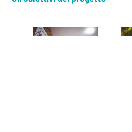
Networking
internazionale
Ampliare le relazioni
internazionali con la