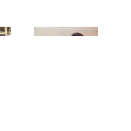
e
 Chain