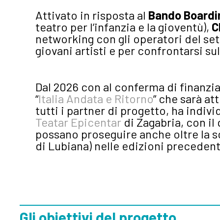
Attivato in risposta al
Bando Boardin
teatro per l’infanzia e la gioventù),
C
networking con gli operatori del sett
giovani artisti e per confrontarsi s
Dal 2026 con al conferma di finanzi
“
Italia Andata e Ritorno
” che sarà at
tutti i partner di progetto, ha indiv
Teatar Epicentar
di Zagabria, con il
possano proseguire anche oltre la s
di Lubiana) nelle edizioni precedent
Gli obiettivi del progetto