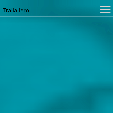
Trallallero
Home
Chi siamo
La nostra storia
Il Festival
Il Team
Trallallero
Progetti
Partners
Programma
Blooming
Scuole