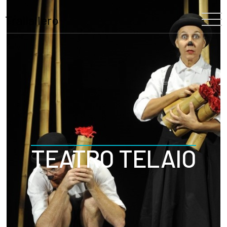
Trallallero
Home
Chi siamo
La nostra storia
Il Festival
TEATRO TELAIO
Il Team
Trallallero
Progetti
Partners
Programma
Blooming
Scuole