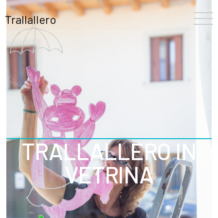
Trallallero
Home
Chi siamo
La nostra storia
Il Festival
TRALLALLERO IN
Il Team
Trallallero
VETRINA
Progetti
Partners
Programma
Blooming
Scuole