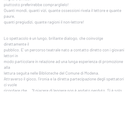
piuttosto preferirebbe comprarglielo!
Quanti mondi, quanti vizi, quante ossessioni rivela il lettore e quante
paure,
quanti pregiudizi, quante ragioni il non-lettore!
Lo spettacolo è un lungo, brillante dialogo, che coinvolge
direttamente il
pubblico. E’ un percorso teatrale nato a contatto diretto con i giovani
lettori in
modo particolare in relazione ad una lunga esperienza di promozione
alla
lettura seguita nelle Biblioteche del Comune di Modena.
Attraverso il gioco, l’ironia e la diretta partecipazione degli spettatori
ci vuole
ricordare che … “Il piacere di leggere non è andato perduto. Si è solo
un po’
smarrito. E lo si può ritrovare facilmente.”
Web compagnia:
http://teatroevento.20m.com/index.html
Link allo spettacolo:
http://teatroevento.20m.com/spettacoligiorgio.html