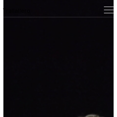
Trallallero
Home
Chi siamo
La nostra storia
Il Festival
Il Team
Trallallero
Progetti
Partners
Programma
Blooming
Scuole