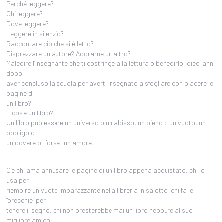
Perché leggere?
Chi leggere?
Dove leggere?
Leggere in silenzio?
Raccontare ciò che si è letto?
Disprezzare un autore? Adorarne un altro?
Maledire l’insegnante che ti costringe alla lettura o benedirlo, dieci anni
dopo
aver concluso la scuola per averti insegnato a sfogliare con piacere le
pagine di
un libro?
E cos’è un libro?
Un libro può essere un universo o un abisso, un pieno o un vuoto, un
obbligo o
un dovere o -forse- un amore.
C’è chi ama annusare le pagine di un libro appena acquistato, chi lo
usa per
riempire un vuoto imbarazzante nella libreria in salotto, chi fa le
“orecchie” per
tenere il segno, chi non presterebbe mai un libro neppure al suo
migliore amico: