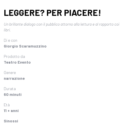
LEGGERE? PER PIACERE!
Un brillante dialogo con il pubblico attorno alla lettura e al rapporto coi
libri.
Di e con
Giorgio Scaramuzzino
Prodotto da
Teatro Evento
Genere
narrazione
Durata
60 minuti
Età
11 + anni
Sinossi