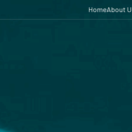
Home
About U